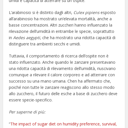
umidi e capacità di atterrare su un ospite.
L’arabinosio si è distinto dagli altri,
Culex pipiens
esposto
all’arabinosio ha mostrato un’elevata mortalità, anche a
basse concentrazioni. Altri zuccheri hanno influenzato la
rilevazione dell’umidità in entrambe le specie, soprattutto
in
Aedes aegypti
, che ha mostrato una ridotta capacità di
distinguere tra ambienti secchi e umidi.
Tuttavia, il comportamento di ricerca dell’ospite non è
stato influenzato. Anche quando le zanzare presentavano
una ridotta capacità di rilevamento dell’umidità, riuscivano
comunque a rilevare il calore corporeo e ad atterrare con
successo su una mano umana. Chen ha affermato che,
poiché non tutte le zanzare reagiscono allo stesso modo
allo zucchero, il futuro delle esche a base di zucchero deve
essere specie-specifico.
Per saperne di più:
“
The impact of sugar diet on humidity preference, survival,