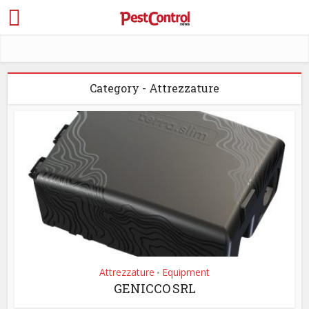
Category - Attrezzature
Attrezzature
Equipment
•
GENICCO SRL