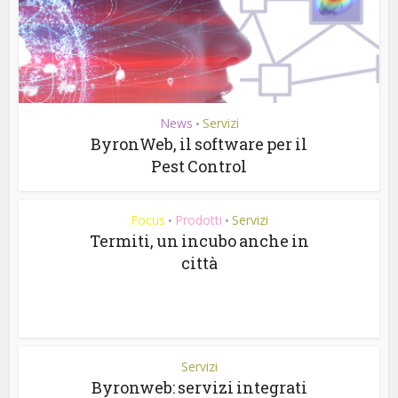
News
Servizi
•
ByronWeb, il software per il
Pest Control
Focus
Prodotti
Servizi
•
•
Termiti, un incubo anche in
città
Servizi
Byronweb: servizi integrati