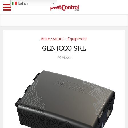
Italian
Attrezzature
Equipment
•
GENICCO SRL
49 Views