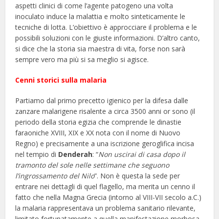
aspetti clinici di come l’agente patogeno una volta
inoculato induce la malattia e molto sinteticamente le
tecniche di lotta. L’obiettivo è approcciare il problema e le
possibili soluzioni con le giuste informazioni. D’altro canto,
si dice che la storia sia maestra di vita, forse non sarà
sempre vero ma più si sa meglio si agisce.
Cenni storici sulla malaria
Partiamo dal primo precetto igienico per la difesa dalle
zanzare malarigene risalente a circa 3500 anni or sono (il
periodo della storia egizia che comprende le dinastie
faraoniche XVIII, XIX e XX nota con il nome di Nuovo
Regno) e precisamente a una iscrizione geroglifica incisa
nel tempio di
Denderah
: “
Non uscirai di casa dopo il
tramonto del sole nelle settimane che seguono
l’ingrossamento del Nilo
”. Non è questa la sede per
entrare nei dettagli di quel flagello, ma merita un cenno il
fatto che nella Magna Grecia (intorno al VIII-VII secolo a.C.)
la malaria rappresentava un problema sanitario rilevante,
limitato fortunatamente a quella manifestazione morbosa