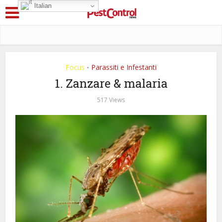
Italian
Focus
Parassiti e Infestanti
•
1. Zanzare & malaria
517 Views