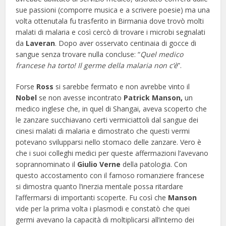
sue passioni (comporre musica e a scrivere poesie) ma una
volta ottenutala fu trasferito in Birmania dove trovò molti
malati di malaria e così cercò di trovare i microbi segnalati
da
Laveran
. Dopo aver osservato centinaia di gocce di
sangue senza trovare nulla concluse: “
Quel medico
francese ha torto! Il germe della malaria non c’è
”.
Forse
Ross
si sarebbe fermato e non avrebbe vinto il
Nobel
se non avesse incontrato
Patrick Manson,
un
medico inglese che, in quel di Shangai, aveva scoperto che
le zanzare succhiavano certi vermiciattoli dal sangue dei
cinesi malati di malaria e dimostrato che questi vermi
potevano svilupparsi nello stomaco delle zanzare. Vero è
che i suoi colleghi medici per queste affermazioni l’avevano
soprannominato il
Giulio Verne
della patologia. Con
questo accostamento con il famoso romanziere francese
si dimostra quanto l’inerzia mentale possa ritardare
l’affermarsi di importanti scoperte. Fu così che
Manson
vide per la prima volta i plasmodi e constatò che quei
germi avevano la capacità di moltiplicarsi all’interno dei