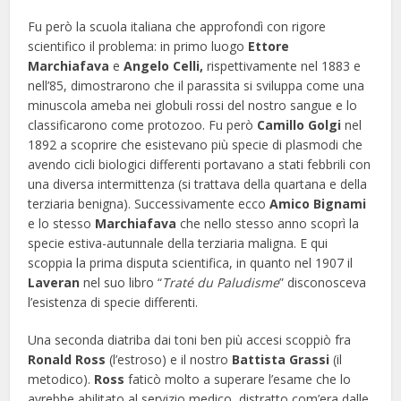
Fu però la scuola italiana che approfondì con rigore
scientifico il problema: in primo luogo
Ettore
Marchiafava
e
Angelo Celli,
rispettivamente nel 1883 e
nell’85, dimostrarono che il parassita si sviluppa come una
minuscola ameba nei globuli rossi del nostro sangue e lo
classificarono come protozoo. Fu però
Camillo Golgi
nel
1892 a scoprire che esistevano più specie di plasmodi che
avendo cicli biologici differenti portavano a stati febbrili con
una diversa intermittenza (si trattava della quartana e della
terziaria benigna). Successivamente ecco
Amico Bignami
e lo stesso
Marchiafava
che nello stesso anno scoprì la
specie estiva-autunnale della terziaria maligna. E qui
scoppia la prima disputa scientifica, in quanto nel 1907 il
Laveran
nel suo libro “
Traté du Paludisme
” disconosceva
l’esistenza di specie differenti.
Una seconda diatriba dai toni ben più accesi scoppiò fra
Ronald Ross
(l’estroso) e il nostro
Battista Grassi
(il
metodico).
Ross
faticò molto a superare l’esame che lo
avrebbe abilitato al servizio medico, distratto com’era dalle