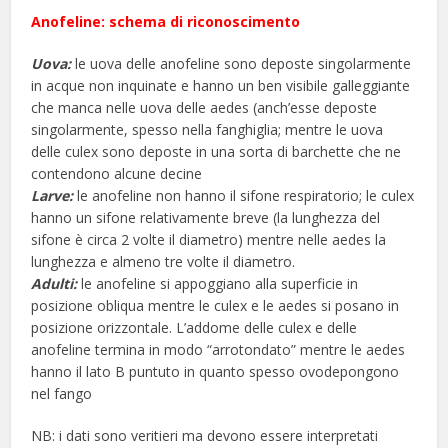
Anofeline: schema di riconoscimento
Uova:
le uova delle anofeline sono deposte singolarmente
in acque non inquinate e hanno un ben visibile galleggiante
che manca nelle uova delle aedes (anch’esse deposte
singolarmente, spesso nella fanghiglia; mentre le uova
delle culex sono deposte in una sorta di barchette che ne
contendono alcune decine
Larve:
le anofeline non hanno il sifone respiratorio; le culex
hanno un sifone relativamente breve (la lunghezza del
sifone è circa 2 volte il diametro) mentre nelle aedes la
lunghezza e almeno tre volte il diametro.
Adulti:
le anofeline si appoggiano alla superficie in
posizione obliqua mentre le culex e le aedes si posano in
posizione orizzontale. L’addome delle culex e delle
anofeline termina in modo “arrotondato” mentre le aedes
hanno il lato B puntuto in quanto spesso ovodepongono
nel fango
NB: i dati sono veritieri ma devono essere interpretati