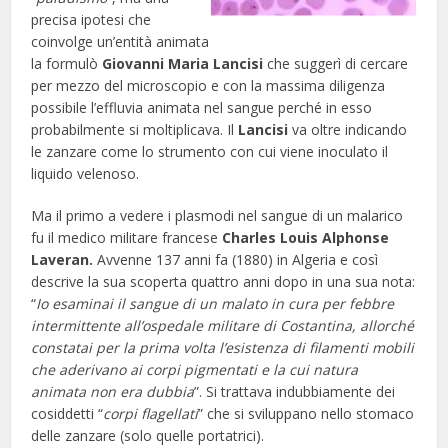
precisa ipotesi che
coinvolge un’entità animata
la formulò
Giovanni Maria Lancisi
che suggerì di cercare
per mezzo del microscopio e con la massima diligenza
possibile l’effluvia animata nel sangue perché in esso
probabilmente si moltiplicava. Il
Lancisi
va oltre indicando
le zanzare come lo strumento con cui viene inoculato il
liquido velenoso.
Ma il primo a vedere i plasmodi nel sangue di un malarico
fu il medico militare francese
Charles Louis Alphonse
Laveran.
Avvenne 137 anni fa (1880) in Algeria e così
descrive la sua scoperta quattro anni dopo in una sua nota:
“
Io esaminai il sangue di un malato in cura per febbre
intermittente all’ospedale militare di Costantina, allorché
constatai per la prima volta l’esistenza di filamenti mobili
che aderivano ai corpi pigmentati e la cui natura
animata non era dubbia
”. Si trattava indubbiamente dei
cosiddetti “
corpi flagellati
” che si sviluppano nello stomaco
delle zanzare (solo quelle portatrici).