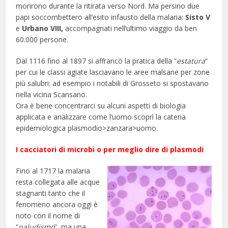
morirono durante la ritirata verso Nord. Ma persino due
papi soccombettero all’esito infausto della malaria:
Sisto V
e
Urbano VIII,
accompagnati nell’ultimo viaggio da ben
60.000 persone.
Dal 1116 fino al 1897 si affrancò la pratica della ”
estatura
”
per cui le classi agiate lasciavano le aree malsane per zone
più salubri: ad esempio i notabili di Grosseto si spostavano
nella vicina Scansano.
Ora è bene concentrarci su alcuni aspetti di biologia
applicata e analizzare come l’uomo scoprì la catena
epidemiologica plasmodio>zanzara>uomo.
I cacciatori di microbi o per meglio dire di plasmodi
Fino al 1717 la malaria
resta collegata alle acque
stagnanti tanto che il
fenomeno ancora oggi è
noto con il nome di
“
paludismo
”, ma una