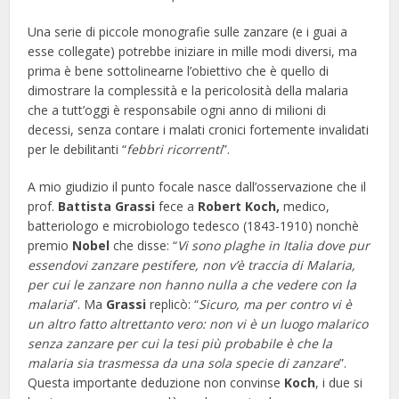
Una serie di piccole monografie sulle zanzare (e i guai a
esse collegate) potrebbe iniziare in mille modi diversi, ma
prima è bene sottolinearne l’obiettivo che è quello di
dimostrare la complessità e la pericolosità della malaria
che a tutt’oggi è responsabile ogni anno di milioni di
decessi, senza contare i malati cronici fortemente invalidati
per le debilitanti “
febbri ricorrenti
”.
A mio giudizio il punto focale nasce dall’osservazione che il
prof.
Battista Grassi
fece a
Robert Koch,
medico,
batteriologo e microbiologo tedesco (1843-1910) nonchè
premio
Nobel
che disse: “
Vi sono plaghe in Italia dove pur
essendovi zanzare pestifere, non v’è traccia di Malaria,
per cui le zanzare non hanno nulla a che vedere con la
malaria
”. Ma
Grassi
replicò: “
Sicuro, ma per contro vi è
un altro fatto altrettanto vero: non vi è un luogo malarico
senza zanzare per cui la tesi più probabile è che la
malaria sia trasmessa da una sola specie di zanzare
”.
Questa importante deduzione non convinse
Koch
, i due si