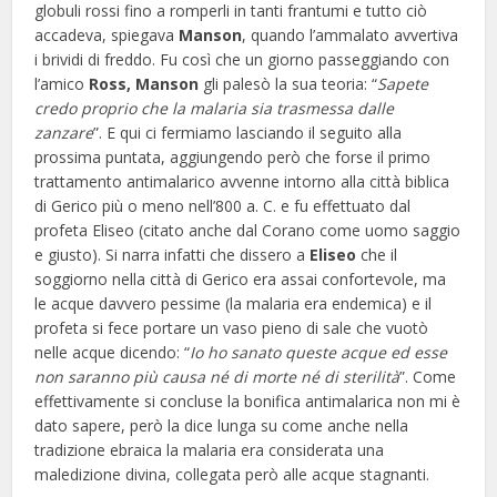
globuli rossi fino a romperli in tanti frantumi e tutto ciò
accadeva, spiegava
Manson
, quando l’ammalato avvertiva
i brividi di freddo. Fu così che un giorno passeggiando con
l’amico
Ross, Manson
gli palesò la sua teoria: “
Sapete
credo proprio che la malaria sia trasmessa dalle
zanzare
”. E qui ci fermiamo lasciando il seguito alla
prossima puntata, aggiungendo però che forse il primo
trattamento antimalarico avvenne intorno alla città biblica
di Gerico più o meno nell’800 a. C. e fu effettuato dal
profeta Eliseo (citato anche dal Corano come uomo saggio
e giusto). Si narra infatti che dissero a
Eliseo
che il
soggiorno nella città di Gerico era assai confortevole, ma
le acque davvero pessime (la malaria era endemica) e il
profeta si fece portare un vaso pieno di sale che vuotò
nelle acque dicendo: “
Io ho sanato queste acque ed esse
non saranno più causa né di morte né di sterilità
”. Come
effettivamente si concluse la bonifica antimalarica non mi è
dato sapere, però la dice lunga su come anche nella
tradizione ebraica la malaria era considerata una
maledizione divina, collegata però alle acque stagnanti.