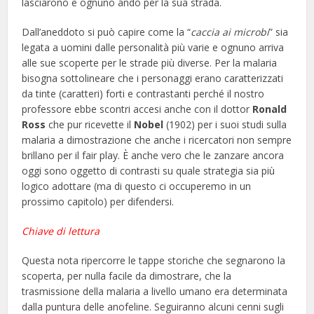
lasciarono e ognuno andò per la sua strada.
Dall’aneddoto si può capire come la “
caccia ai microbi
” sia
legata a uomini dalle personalità più varie e ognuno arriva
alle sue scoperte per le strade più diverse. Per la malaria
bisogna sottolineare che i personaggi erano caratterizzati
da tinte (caratteri) forti e contrastanti perché il nostro
professore ebbe scontri accesi anche con il dottor
Ronald
Ross
che pur ricevette il
Nobel
(1902) per i suoi studi sulla
malaria a dimostrazione che anche i ricercatori non sempre
brillano per il fair play. È anche vero che le zanzare ancora
oggi sono oggetto di contrasti su quale strategia sia più
logico adottare (ma di questo ci occuperemo in un
prossimo capitolo) per difendersi.
Chiave di lettura
Questa nota ripercorre le tappe storiche che segnarono la
scoperta, per nulla facile da dimostrare, che la
trasmissione della malaria a livello umano era determinata
dalla puntura delle anofeline. Seguiranno alcuni cenni sugli