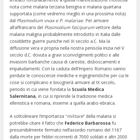
nota come malaria terzana benigna e malaria quartana
supportata (come vedremo meglio in una prossima nota)
dal
Plasmodium vivax e P. malariae.
Per arrivare
all’affrancarsi del
Plasmodium falciparum
vettore della
malaria maligna probabilmente introdotto in Italia dalle
cosiddette guerre puniche nel III secolo a.C. Ma la
diffusione vera e propria nella nostra penisola inizia nel V
secolo d.C. dovuta a gravi sconvolgimenti politici e alle
invasioni barbariche causa di carestie, disboscamenti e
impaludamenti. Con la caduta dell’Impero Romano vanno
perdute le conoscenze mediche e ingegneristiche per cui le
cose si complicano e bisognerà arrivare al IX secolo,
periodo in cui viene fondata la
Scuola Medica
Salernitana
, in cui si riprende la tradizione medica
ellenistica e romana, insieme a quella arabo-ebraica.
A sottolineare l’importanza “
militare
” della malaria si
potrebbe citare il fatto che
Federico Barbarossa
fu
presumibilmente fermato nell’assedio romano del 1167
dalla morte per febbri ricorrenti di 7000 soldati e altri 2000