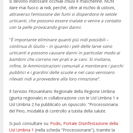
si devono indossare occhiali chiusi e mascherine. NON
dare mai fuoco ai nidi, perché, oltre al rischio di ustioni,
attraverso l’emissione dei fumi si disperdono le setole
urticanti, che possono essere inalate o venire a contatto
con la pelle provocando gravi danni.
“
È importante eliminare quanti più nidi possibili –
continua di Giulio – in quanto i peli delle larve sono
urticanti e possono causare danni in particolar modo ai
bambini che corrono nei prati e ai cani. Si invitano,
infine, le Amministrazioni comunali a monitorare i parchi
pubblici e i giardini delle scuole e nel caso venissero
rilevati nidi a provvedere alla loro rimozione”.
Il Servizio Fitosanitario Regionale della Regione Umbria
(giunta regionale) in collaborazione con le Usl Umbria 1 e
Usl Umbria 2 ha pubblicato un opuscolo: “Processionaria
del Pino, modalità di controllo a tutela della salute.
Si può consultare su:
Podis, Portale Disinfestazione della
Usl Umbria 1
(nella scheda “Processionarie”), tramite la