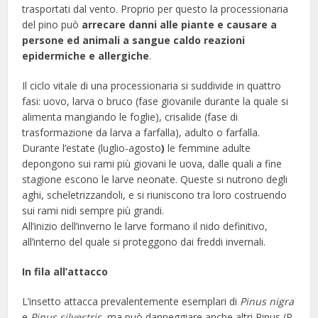
trasportati dal vento. Proprio per questo la processionaria
del pino può
arrecare danni alle piante e causare a
persone ed animali a sangue caldo reazioni
epidermiche e allergiche
.
Il ciclo vitale di una processionaria si suddivide in quattro
fasi: uovo, larva o bruco (fase giovanile durante la quale si
alimenta mangiando le foglie), crisalide (fase di
trasformazione da larva a farfalla), adulto o farfalla.
Durante l’estate (luglio-agosto
)
le femmine adulte
depongono sui rami più giovani le uova, dalle quali a fine
stagione escono le larve neonate. Queste si nutrono degli
aghi, scheletrizzandoli, e si riuniscono tra loro costruendo
sui rami nidi sempre più grandi.
All’inizio dell’inverno le larve formano il nido definitivo,
all’interno del quale si proteggono dai freddi invernali.
In fila all’attacco
L’insetto attacca prevalentemente esemplari di
Pinus nigra
e
Pinus silvestris
, ma può danneggiare anche altri Pinus (P
.