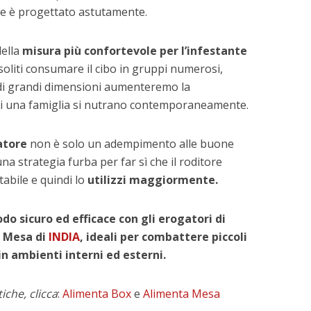
e è progettato astutamente.
della
misura più confortevole per l’infestante
 soliti consumare il cibo in gruppi numerosi,
di grandi dimensioni aumenteremo la
 di una famiglia si nutrano contemporaneamente.
atore
non è solo un adempimento alle buone
na strategia furba per far sì che il roditore
tabile e quindi lo
utilizzi maggiormente.
do sicuro ed efficace con gli erogatori di
a Mesa di
INDIA
, ideali per combattere piccoli
n ambienti interni ed esterni.
iche, clicca
:
Alimenta Box
e
Alimenta Mesa