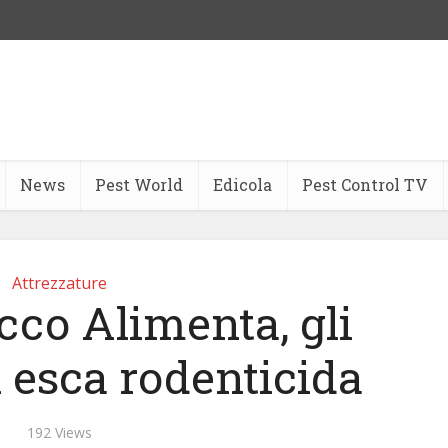
News
Pest World
Edicola
Pest Control TV
Attrezzature
cco Alimenta, gli
i esca rodenticida
192 Views