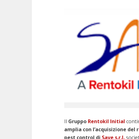
Il
Gruppo
Rentokil Initial
conti
amplia con l’acquisizione del 
pest control di
Save s.r.l.
socie