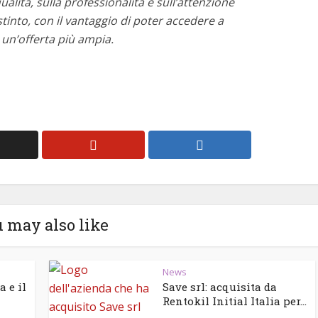
alità, sulla professionalità e sull’attenzione
into, con il vantaggio di poter accedere a
 un’offerta più ampia.
 may also like
News
 e il
Save srl: acquisita da
Rentokil Initial Italia per...