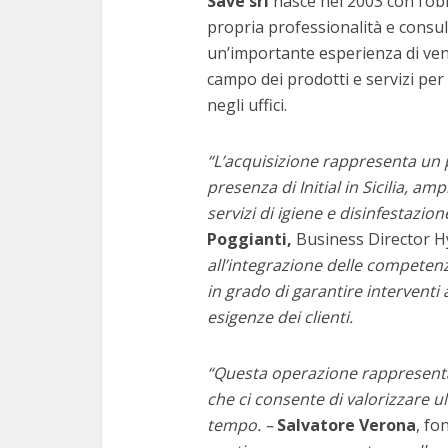
Save srl
nasce nel 2003 con l’obie
propria professionalità e consu
un’importante esperienza di ven
campo dei prodotti e servizi per 
negli uffici.
“L’acquisizione rappresenta un 
presenza di Initial in Sicilia, am
servizi di igiene e disinfestazion
Poggianti,
Business Director Hyg
all’integrazione delle competenz
in grado di garantire interventi a
esigenze dei clienti.
“Questa operazione rappresenta
che ci consente di valorizzare 
tempo. –
Salvatore Verona
, fo