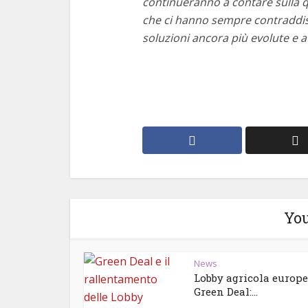
continueranno a contare sulla qu
che ci hanno sempre contraddist
soluzioni ancora più evolute e a
You
News
Lobby agricola europea
Green Deal:...