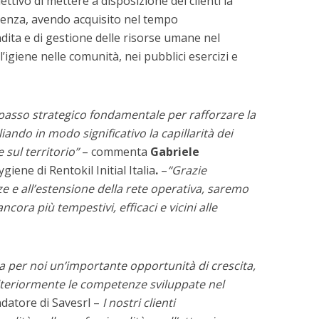
ttivo di mettere a disposizione dei clienti la
lenza, avendo acquisito nel tempo
dita e di gestione delle risorse umane nel
l’igiene nelle comunità, nei pubblici esercizi e
passo strategico fondamentale per rafforzare la
pliando in modo significativo la capillarità dei
e sul territorio”
– commenta
Gabriele
iene di Rentokil Initial Italia
.
–
“Grazie
e e all’estensione della rete operativa, saremo
ncora più tempestivi, efficaci e vicini alle
 per noi un’importante opportunità di crescita,
ulteriormente le competenze sviluppate nel
ndatore di Savesrl –
I nostri clienti