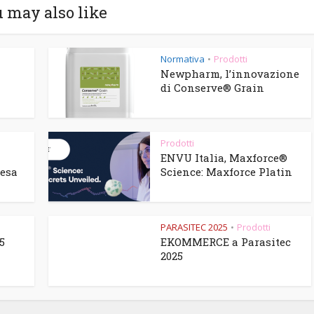
 may also like
Normativa
Prodotti
•
Newpharm, l’innovazione
di Conserve® Grain
Prodotti
ENVU Italia, Maxforce®
tesa
Science: Maxforce Platin
5
PARASITEC 2025
Prodotti
•
5
EKOMMERCE a Parasitec
2025