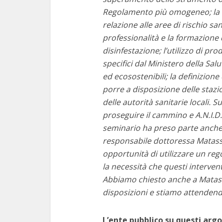
Regolamento più omogeneo; la r
relazione alle aree di rischio sa
professionalità e la formazione
disinfestazione; l’utilizzo di pr
specifici dal Ministero della Sal
ed ecosostenibili; la definizion
porre a disposizione delle stazio
delle autorità sanitarie locali.
proseguire il cammino e A.N.I.D. è
seminario ha preso parte anche
responsabile dottoressa Matass
opportunità di utilizzare un re
la necessità che questi intervent
Abbiamo chiesto anche a Matass
disposizioni e stiamo attendend
L’ente pubblico su questi arg