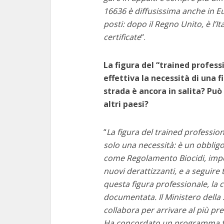
16636 è diffusissima anche in Eu
posti: dopo il Regno Unito, è l’I
certificate
“.
La figura del “trained professi
effettiva la necessità di una 
strada è ancora in salita? Può 
altri paesi?
“
La figura del trained professio
solo una necessità: è un obblig
come Regolamento Biocidi, impone
nuovi derattizzanti, e a seguire t
questa figura professionale, la 
documentata. Il Ministero della
collabora per arrivare al più pre
Ha concordato un programma for