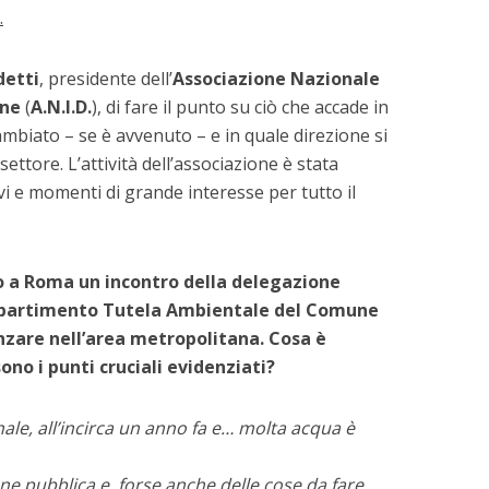
.
etti
, presidente dell’
Associazione Nazionale
one
(
A.N.I.D.
), di fare il punto su ciò che accade in
mbiato – se è avvenuto – e in quale direzione si
ttore. L’attività dell’associazione è stata
vi e momenti di grande interesse per tutto il
to a Roma un incontro della delegazione
 Dipartimento Tutela Ambientale del Comune
zare nell’area metropolitana. Cosa è
no i punti cruciali evidenziati?
rnale, all’incirca un anno fa e… molta acqua è
one pubblica e, forse anche delle cose da fare.