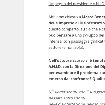
l’impegno del presidente A.N.I.D.
Abbiamo chiesto a
Marco Bened
delle Imprese
di Disinfestazi
questo comparto, su ciò che è ca
può pensare a uno sviluppo del se
intensa, con passaggi significati
settore (e non solo).
Nell’ottobre scorso si è tenu
A.N.I.D. con la Direzione del
per esaminare il problema zan
emerso dal confronto? Quali so
“
Ci siamo sentiti, con il suo gio
passata sotto i ponti
della disinfestazione, dell’opini