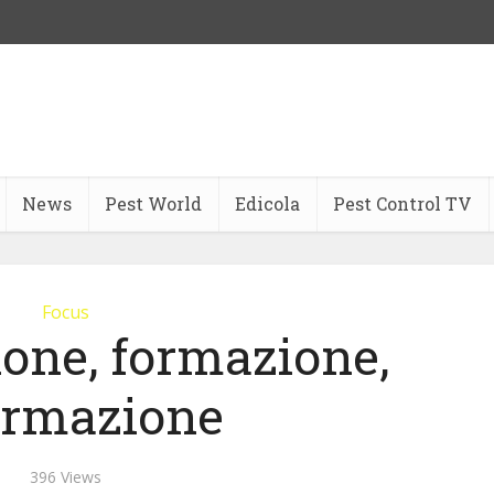
News
Pest World
Edicola
Pest Control TV
Focus
ione, formazione,
ormazione
396 Views