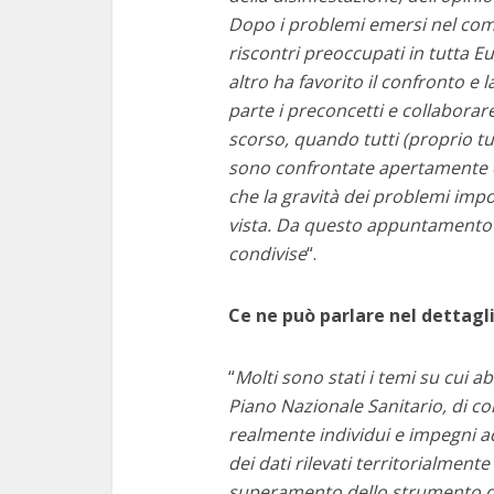
Dopo i problemi emersi nel com
riscontri preoccupati in tutta 
altro ha favorito il confronto e l
parte i preconcetti e collaborar
scorso, quando tutti (proprio tut
sono confrontate apertamente e
che la gravità dei problemi impo
vista. Da questo appuntamento
condivise
“.
Ce ne può parlare nel dettagl
“
Molti sono stati i temi su cui
Piano Nazionale Sanitario, di c
realmente individui e impegni a
dei dati rilevati territorialment
superamento dello strumento del