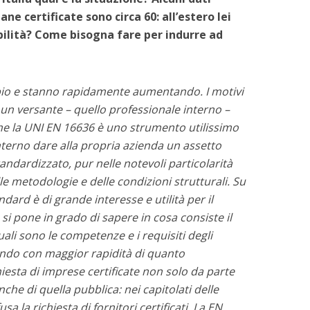
ne certificate sono circa 60: all’estero lei
ilità? Come bisogna fare per indurre ad
pio e stanno rapidamente aumentando. I motivi
un versante – quello professionale interno –
che la UNI EN 16636 è uno strumento utilissimo
nterno dare alla propria azienda un assetto
ndardizzato, pur nelle notevoli particolarità
elle metodologie e delle condizioni strutturali. Su
ard è di grande interesse e utilità per il
si pone in grado di sapere in cosa consiste il
quali sono le competenze e i requisiti degli
ndendo con maggior rapidità di quanto
sta di imprese certificate
non solo da parte
he di quella pubblica: nei capitolati delle
sa la richiesta di fornitori certificati. La EN