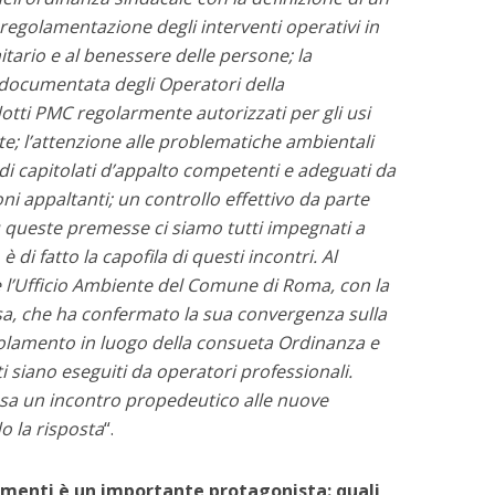
egolamentazione degli interventi operativi in
nitario e al benessere delle persone; la
 documentata degli Operatori della
odotti PMC regolarmente autorizzati per gli usi
ute; l’attenzione alle problematiche ambientali
e di capitolati d’appalto competenti e adeguati da
ni appaltanti; un controllo effettivo da parte
 Su queste premesse ci siamo tutti impegnati a
 di fatto la capofila di questi incontri. Al
 l’Ufficio Ambiente del Comune di Roma, con la
a, che ha confermato la sua convergenza sulla
golamento in luogo della consueta Ordinanza e
i siano eseguiti da operatori professionali.
a un incontro propedeutico alle nuove
o la risposta
“.
omenti è un importante protagonista: quali