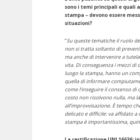
sono i temi principali e quali 
stampa – devono essere messe 
situazioni?
“
Su queste tematiche il ruolo d
non si tratta soltanto di preveni
ma anche di intervenire a tutela
vita. Di conseguenza i mezzi di d
luogo la stampa, hanno un compi
quella di informare compiutam
come l’inseguire il consenso di 
costo non risolvono nulla, ma la
all’improvvisazione. È tempo ch
delicato e difficile: va affidato 
stampa è importantissima, quin
La certificazione UNI 16636: in