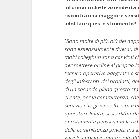
informano che le aziende italia
riscontra una maggiore sensib
adottare questo strumento?
“
Sono molte di più, più del dop
sono essenzialmente due: su di 
molti colleghi si sono convinti 
per mettere ordine al proprio i
tecnico-operativo adeguato e sta
degli infestanti, dei prodotti, d
di un secondo piano questo stand
cliente, per la committenza, che 
servizio che gli viene fornito e 
operatori. Infatti, si sta diffo
onestamente pensavamo la richie
della committenza privata ma anc
gare
in appalti è sempre più diffu